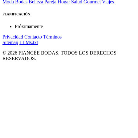
Moda
Bodas
Belleza
Pareja
Hogar
Salud
Gourmet
Viajes
PLANIFICACIÓN
Próximamente
Privacidad
Contacto
Términos
Sitemap
LLMs.txt
© 2026 FIANCÉE BODAS. TODOS LOS DERECHOS
RESERVADOS.