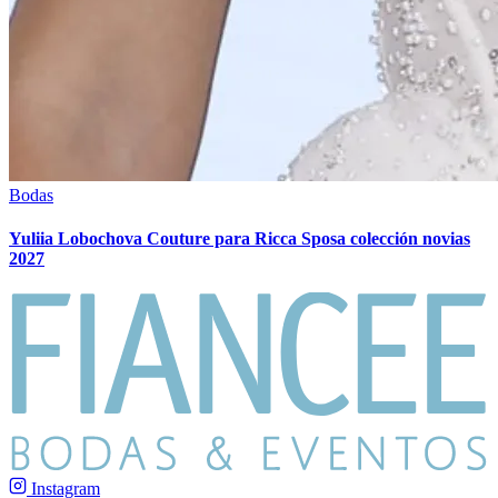
Bodas
Yuliia Lobochova Couture para Ricca Sposa colección novias
2027
Instagram