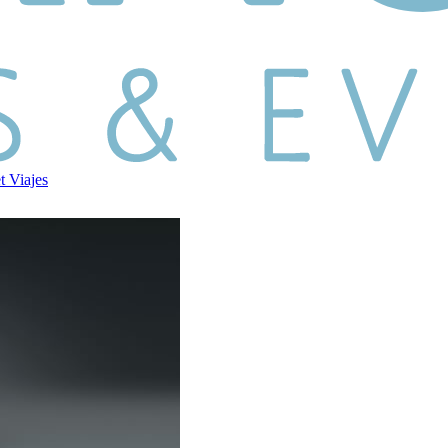
et
Viajes