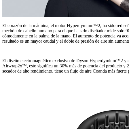
El corazón de la máquina, el motor Hyperdymium™2, ha sido rediseñad
mechón de cabello humano para el que ha sido diseñado: mide solo 90 m
cómodamente en la palma de la mano. El aumento de potencia va acom
resultado es un mayor caudal y el doble de presión de aire sin aumen
El diseño electromagnético exclusivo de Dyson Hyperdymium™2 y el co
Airwrap2x™, esto significa un 30% más de potencia del producto y 2x
secador de alto rendimiento, tiene un flujo de aire Coanda más fuerte 