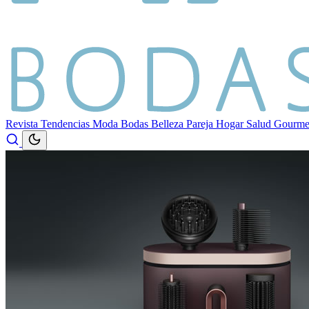
Revista
Tendencias
Moda
Bodas
Belleza
Pareja
Hogar
Salud
Gourm