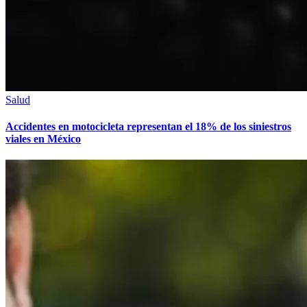
Salud
Accidentes en motocicleta representan el 18% de los siniestros
viales en México