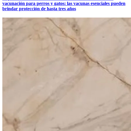
vacunación para perros y gatos: las vacunas esenciales pueden
brindar protección de hasta tres años