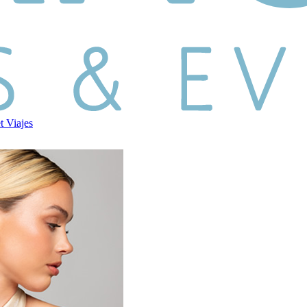
et
Viajes