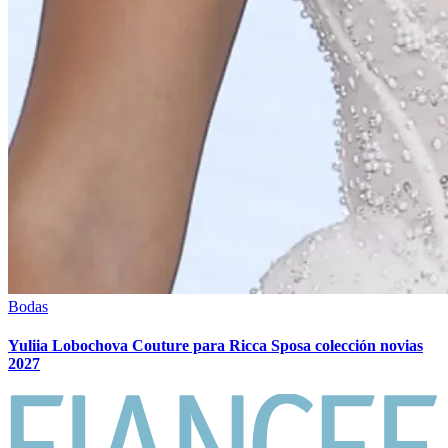
Bodas
Yuliia Lobochova Couture para Ricca Sposa colección novias
2027