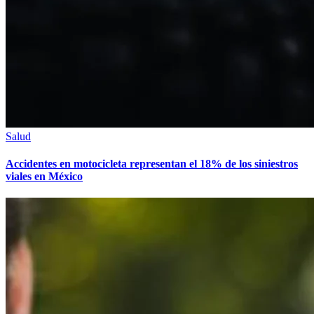
Salud
Accidentes en motocicleta representan el 18% de los siniestros
viales en México