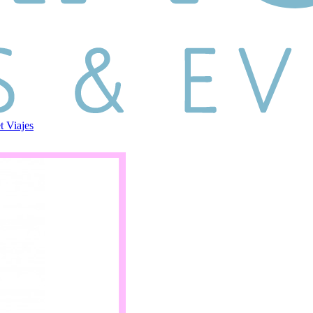
et
Viajes