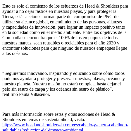
Esto es solo el comienzo de los esfuerzos de Head & Shoulders para
ayudar a no dejar rastros en nuestras playas, y para proteger la
Tierra, estás acciones forman parte del compromiso de P&G de
utilizar su alcance global, entendimiento de las personas, alianzas
y capacidades de innovación, para lograr un impacto positivo tanto
en la sociedad como en el medio ambiente. Entre los objetivos de la
Compañía se encuentra que el 100% de los empaques de todas
nuestras marcas, sean reusables o reciclables para el año 2030 y
encontrar soluciones para que ninguno de nuestros empaques llegue
a los océanos.
“Seguiremos innovando, inspirando y educando sobre cómo todos
podemos ayudar a proteger y preservar nuestras, playas, océanos y
nuestro planeta. Nuestra misión no estará completa hasta dejar el
pelo sin rastro de caspa y los océanos sin rastro de plástico”,
reafirmó Paula Villaseñor.
Para más información sobre estas y otras acciones de Head &
Shoulders en temas de sustentabilidad, visita:
https://www.headandshoulders-la.com/es/cabello-y-cuero-cabelludo-
saludables/reduccion-del-impacto-ambiental