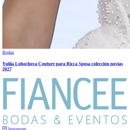
Bodas
Yuliia Lobochova Couture para Ricca Sposa colección novias
2027
Instagram