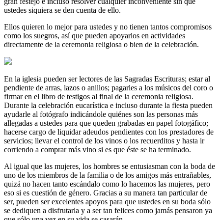
gran festejo e incluso resolver cualquier inconveniente sin que
ustedes siquiera se den cuenta de ello.
Ellos quieren lo mejor para ustedes y no tienen tantos compromisos
como los suegros, así que pueden apoyarlos en actividades
directamente de la ceremonia religiosa o bien de la celebración.
En la iglesia pueden ser lectores de las Sagradas Escrituras; estar al
pendiente de arras, lazos o anillos; pagarles a los músicos del coro o
firmar en el libro de testigos al final de la ceremonia religiosa.
Durante la celebración eucarística e incluso durante la fiesta pueden
ayudarle al fotógrafo indicándole quiénes son las personas más
allegadas a ustedes para que queden grabadas en papel fotogáfico;
hacerse cargo de liquidar adeudos pendientes con los prestadores de
servicios; llevar el control de los vinos o los recuerditos y hasta ir
corriendo a comprar más vino si es que éste se ha terminado.
Al igual que las mujeres, los hombres se entusiasman con la boda de
uno de los miembros de la familia o de los amigos más entrañables,
quizá no hacen tanto escándalo como lo hacemos las mujeres, pero
eso si es cuestión de género. Gracias a su manera tan particular de
ser, pueden ser excelentes apoyos para que ustedes en su boda sólo
se dediquen a disfrutarla y a ser tan felices como jamás pensaron ya
que sólo una vez en su vida se casarán.