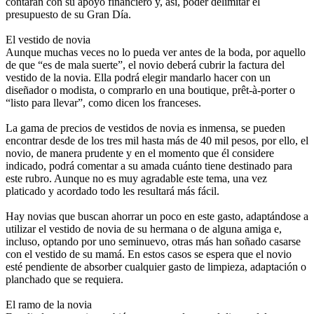
contarán con su apoyo financiero y, así, poder delimitar el
presupuesto de su Gran Día.
El vestido de novia
Aunque muchas veces no lo pueda ver antes de la boda, por aquello
de que “es de mala suerte”, el novio deberá cubrir la factura del
vestido de la novia. Ella podrá elegir mandarlo hacer con un
diseñador o modista, o comprarlo en una boutique, prêt-à-porter o
“listo para llevar”, como dicen los franceses.
La gama de precios de vestidos de novia es inmensa, se pueden
encontrar desde de los tres mil hasta más de 40 mil pesos, por ello, el
novio, de manera prudente y en el momento que él considere
indicado, podrá comentar a su amada cuánto tiene destinado para
este rubro. Aunque no es muy agradable este tema, una vez
platicado y acordado todo les resultará más fácil.
Hay novias que buscan ahorrar un poco en este gasto, adaptándose a
utilizar el vestido de novia de su hermana o de alguna amiga e,
incluso, optando por uno seminuevo, otras más han soñado casarse
con el vestido de su mamá. En estos casos se espera que el novio
esté pendiente de absorber cualquier gasto de limpieza, adaptación o
planchado que se requiera.
El ramo de la novia