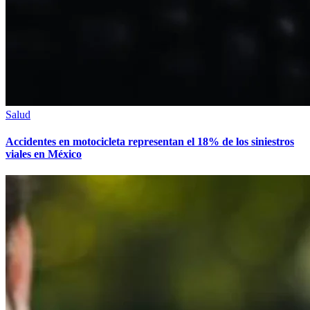
Salud
Accidentes en motocicleta representan el 18% de los siniestros
viales en México