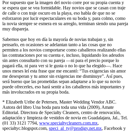
Por supuesto que la imagen del novio corre por su propia cuenta y
se espera que se vea formidable. Hay novios que se casan con traje
de calle o con traje oscuro en la playa, eso habla de que no se
esforzaron por lucir espectaculares en su boda y, para colmo, como
la novia siempre se esmera en su arreglo, terminan siendo una pareja
muy dispareja.
Sabemos que hoy en día la mayoría de novias trabajan y, sin
pensarlo, en ocasiones se adelantan tanto a las cosas que no
permiten a los novios comportarse como caballeros realizando ellas
las contrataciones por su cuenta e, incluso, liquidando los adeudos
sin antes consultarlo con su pareja —ni para el precio porque lo
pagará ella, ni para ver si le gusta o no lo que ha elegido—. Hace
unos meses leí esta frase que me encantó: “Tus exigencias sin amor
me desesperan y tu amor sin exigencias me disminuye”. Así pues,
será bueno que las prometidas sepan adaptarse a lo que su novio
puede ofrecerles, eso hará sentir a los caballeros más importantes y
más involucrados en su propia boda.
* Elizabeth Uribe de Petersen, Master Wedding Vendor ABC.
Autora del libro Una boda para toda una vida (2009), Amate
Editorial. Directora de Specialty Cleaners, centro de renovación,
adaptación y limpieza de vestidos de novia en Guadalajara, Jal., Tel.
(01 33) 3121 7794,
www.specialtycleaners.com.mx
,
specialtyc.blogspot.com,
speci_al_ty@prodigy.net.mx
, Facebook y