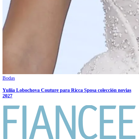
Bodas
Yuliia Lobochova Couture para Ricca Sposa colección novias
2027