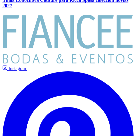
Yuliia Lobochova Couture para Ricca Sposa colección novias
2027
Instagram