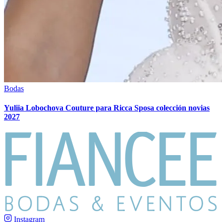
Bodas
Yuliia Lobochova Couture para Ricca Sposa colección novias
2027
Instagram