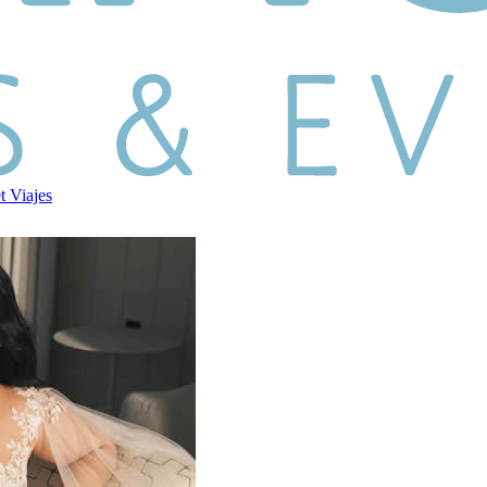
et
Viajes