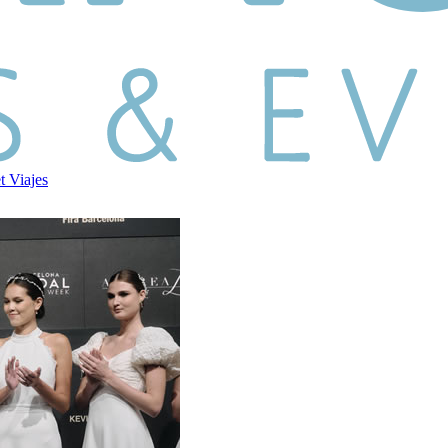
et
Viajes