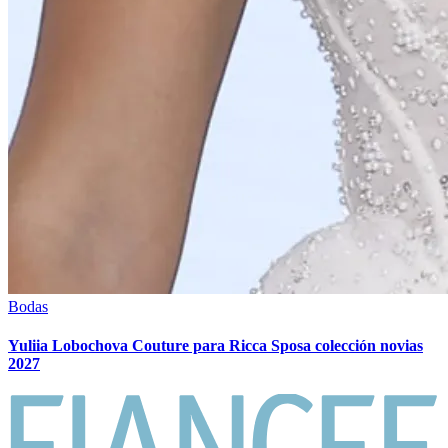
Bodas
Yuliia Lobochova Couture para Ricca Sposa colección novias
2027