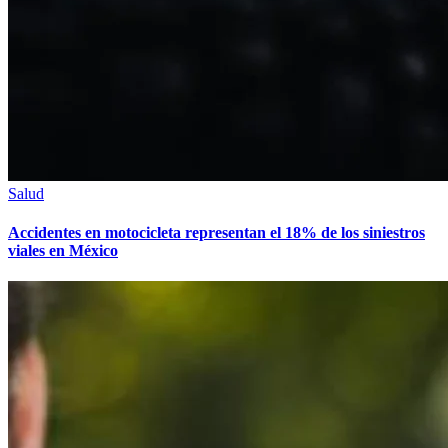
Salud
Accidentes en motocicleta representan el 18% de los siniestros
viales en México