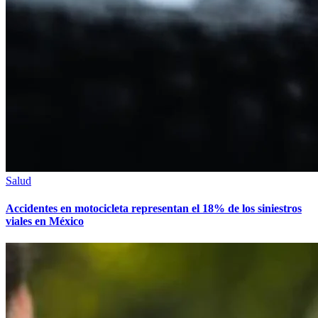
Salud
Accidentes en motocicleta representan el 18% de los siniestros
viales en México