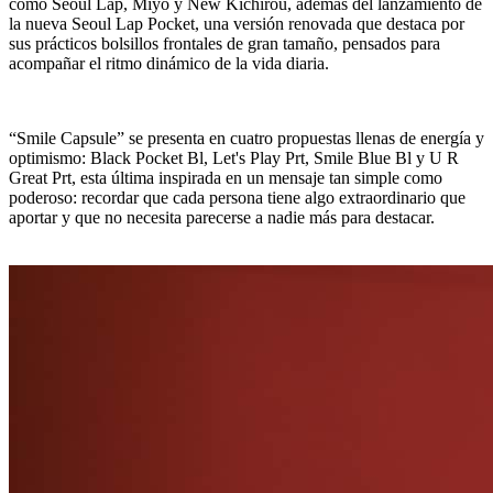
como Seoul Lap, Miyo y New Kichirou, además del lanzamiento de
la nueva Seoul Lap Pocket, una versión renovada que destaca por
sus prácticos bolsillos frontales de gran tamaño, pensados para
acompañar el ritmo dinámico de la vida diaria.
“Smile Capsule” se presenta en cuatro propuestas llenas de energía y
optimismo: Black Pocket Bl, Let's Play Prt, Smile Blue Bl y U R
Great Prt, esta última inspirada en un mensaje tan simple como
poderoso: recordar que cada persona tiene algo extraordinario que
aportar y que no necesita parecerse a nadie más para destacar.