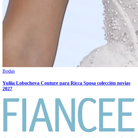
Bodas
Yuliia Lobochova Couture para Ricca Sposa colección novias
2027