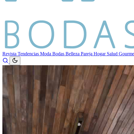
Revista
Tendencias
Moda
Bodas
Belleza
Pareja
Hogar
Salud
Gourm