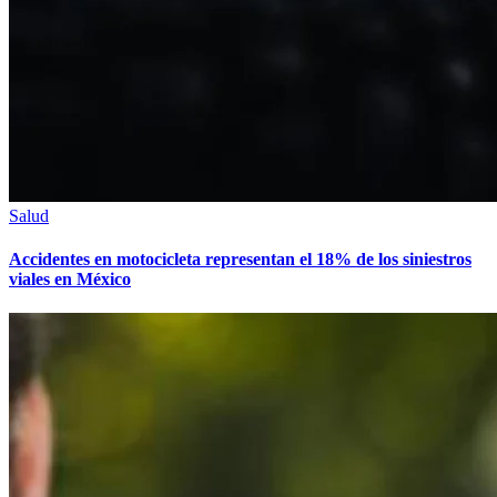
Salud
Accidentes en motocicleta representan el 18% de los siniestros
viales en México