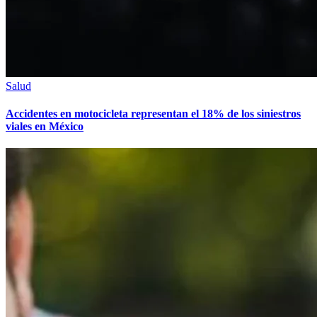
Salud
Accidentes en motocicleta representan el 18% de los siniestros
viales en México