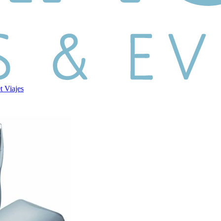
et
Viajes