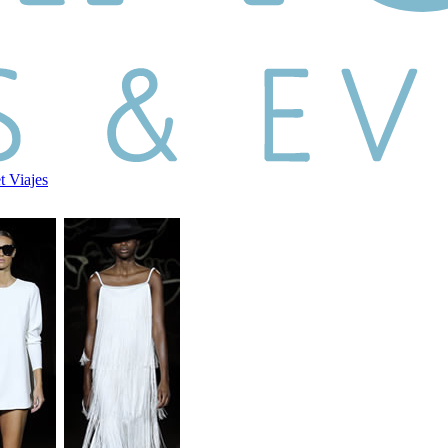
et
Viajes