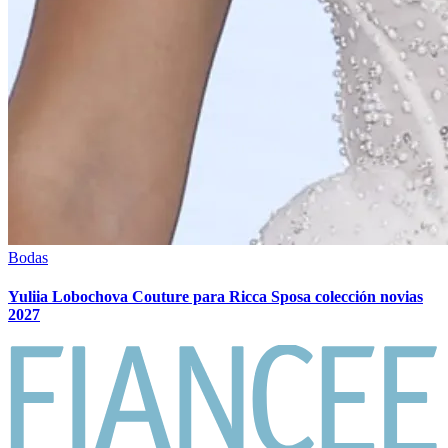
Bodas
Yuliia Lobochova Couture para Ricca Sposa colección novias
2027