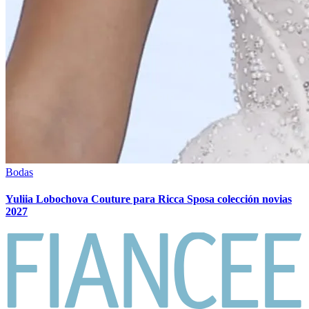
Bodas
Yuliia Lobochova Couture para Ricca Sposa colección novias
2027