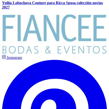
Yuliia Lobochova Couture para Ricca Sposa colección novias
2027
Instagram