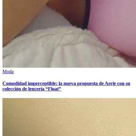
Moda
Comodidad imperceptible: la nueva propuesta de Aerie con su
colección de lencería “Float”